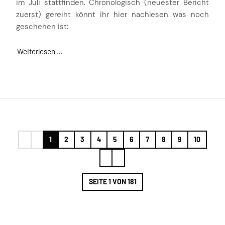
im Juli stattfinden. Chronologisch (neuester Bericht
zuerst) gereiht könnt ihr hier nachlesen was noch
geschehen ist:
Weiterlesen …
1
2
3
4
5
6
7
8
9
10
SEITE 1 VON 181