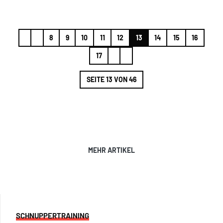
8
9
10
11
12
13
14
15
16
17
SEITE 13 VON 46
MEHR ARTIKEL
SCHNUPPERTRAINING