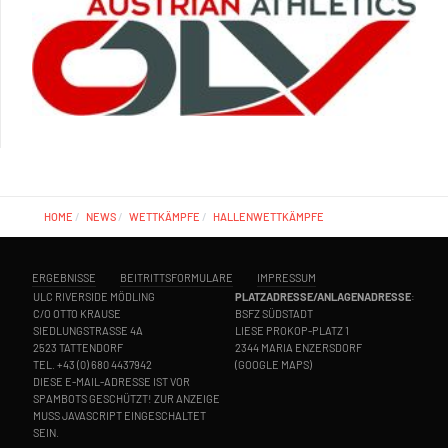
HOME
NEWS
WETTKÄMPFE
HALLENWETTKÄMPFE
ERGEBNISSE
BEITRITTSFORMULARE
IMPRESSUM
ULC RIVERSIDE MÖDLING
PLATZADRESSE/ANLAGENADRESSE
:
C/O OTTO KRAUSE
BSFZ SÜDSTADT
SIEDLUNGSTRASSE 4A
LIESE PROKOP-PLATZ 1
2523 TATTENDORF
2344 MARIA ENZERSDORF
TEL.
+43 (0) 680 4437942
(
GOOGLE MAPS
)
DIESE E-MAIL-ADRESSE IST VOR
SPAMBOTS GESCHÜTZT! ZUR ANZEIGE
MUSS JAVASCRIPT EINGESCHALTET
SEIN.