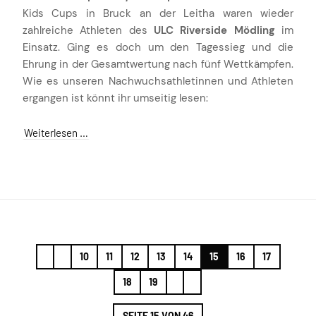
Kids Cups in Bruck an der Leitha waren wieder
zahlreiche Athleten des
ULC Riverside Mödling
im
Einsatz. Ging es doch um den Tagessieg und die
Ehrung in der Gesamtwertung nach fünf Wettkämpfen.
Wie es unseren Nachwuchsathletinnen und Athleten
ergangen ist könnt ihr umseitig lesen:
Weiterlesen …
10
11
12
13
14
15
16
17
18
19
SEITE 15 VON 46