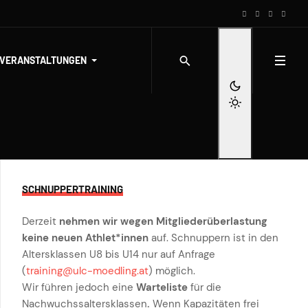
-VERANSTALTUNGEN
SCHNUPPERTRAINING
Derzeit
nehmen wir wegen Mitgliederüberlastung
keine neuen Athlet*innen
auf. Schnuppern ist in den
Altersklassen U8 bis U14 nur auf Anfrage
(
training@ulc-moedling.at
) möglich.
Wir führen jedoch eine
Warteliste
für die
Nachwuchssaltersklassen
.
Wenn Kapazitäten frei