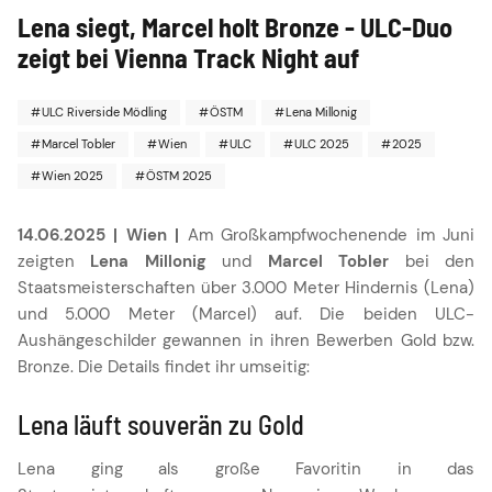
Lena siegt, Marcel holt Bronze - ULC-Duo
zeigt bei Vienna Track Night auf
ULC Riverside Mödling
ÖSTM
Lena Millonig
Marcel Tobler
Wien
ULC
ULC 2025
2025
Wien 2025
ÖSTM 2025
14.06.2025 | Wien |
Am Großkampfwochenende im Juni
zeigten
Lena Millonig
und
Marcel Tobler
bei den
Staatsmeisterschaften über 3.000 Meter Hindernis (Lena)
und 5.000 Meter (Marcel) auf. Die beiden ULC-
Aushängeschilder gewannen in ihren Bewerben Gold bzw.
Bronze. Die Details findet ihr umseitig:
Lena läuft souverän zu Gold
Lena ging als große Favoritin in das