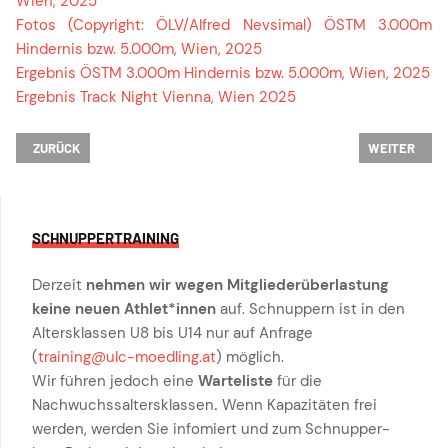
Wien, 2025
Fotos (Copyright: ÖLV/Alfred Nevsimal) ÖSTM 3.000m
Hindernis bzw. 5.000m, Wien, 2025
Ergebnis ÖSTM 3.000m Hindernis bzw. 5.000m, Wien, 2025
Ergebnis Track Night Vienna, Wien 2025
VORHERIGER BEITRAG: CALLUM UND CHRISTOPH KNACKEN SCHALLMAUE
NÄCHSTER BE
ZURÜCK
WEITER
SCHNUPPERTRAINING
Derzeit
nehmen wir wegen Mitgliederüberlastung
keine neuen Athlet*innen
auf. Schnuppern ist in den
Altersklassen U8 bis U14 nur auf Anfrage
(
training@ulc-moedling.at
) möglich.
Wir führen jedoch eine
Warteliste
für die
Nachwuchssaltersklassen
.
Wenn Kapazitäten frei
werden, werden Sie infomiert und zum Schnupper-