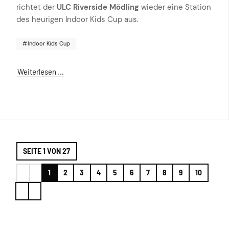
richtet der
ULC Riverside Mödling
wieder eine Station
des heurigen Indoor Kids Cup aus.
Indoor Kids Cup
Weiterlesen …
SEITE 1 VON 27
1
2
3
4
5
6
7
8
9
10