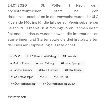
24.01.2020 | St. Pölten |
Nach dem
höchsterfolgreichen Start bei den
Hallenmeisterschaften in der Vorwoche wurde der ULC
Riverside Mödling für die Erfolge auf Vereinsebene der
Saison 2019 geehrt. In stimmungsvollen Rahmen im St.
Pöltener Landhaus wurden sowohl die internationalen
Starterinnen und Starter sowie die drei Erstplatzierten
der diversen Cupwertung ausgezeichnet.
NÖLV
ULC Riverside Mödling
Riverside
Markus Fuchs
Lena Millonig
Leonie Springer
Raphael Asamer
Klaus Ondrich
Otto Krause
Leo Brensberger
ULC
ULC 2020
NÖLV Verbandstag
NÖLV Verbandstag 2020
Weiterlesen …