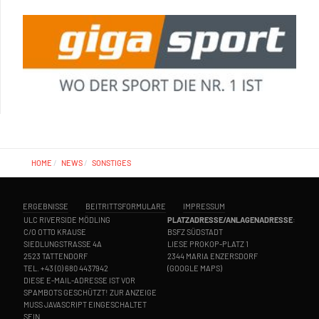
HOME
NEWS
SONSTIGES
ERGEBNISSE
BEITRITTSFORMULARE
IMPRESSUM
ULC RIVERSIDE MÖDLING
PLATZADRESSE/ANLAGENADRESSE
:
C/O OTTO KRAUSE
BSFZ SÜDSTADT
SIEDLUNGSTRASSE 4A
LIESE PROKOP-PLATZ 1
2523 TATTENDORF
2344 MARIA ENZERSDORF
TEL.
+43 (0) 680 4437942
(
GOOGLE MAPS
)
DIESE E-MAIL-ADRESSE IST VOR
SPAMBOTS GESCHÜTZT! ZUR ANZEIGE
MUSS JAVASCRIPT EINGESCHALTET
SEIN.