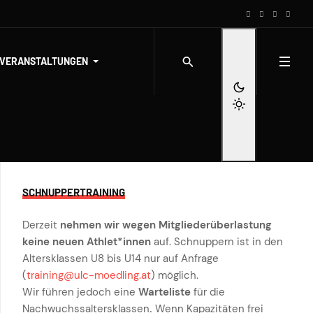
-VERANSTALTUNGEN
SCHNUPPERTRAINING
Derzeit
nehmen wir wegen Mitgliederüberlastung
keine neuen Athlet*innen
auf. Schnuppern ist in den
Altersklassen U8 bis U14 nur auf Anfrage
(
training@ulc-moedling.at
) möglich.
Wir führen jedoch eine
Warteliste
für die
Nachwuchssaltersklassen
.
Wenn Kapazitäten frei