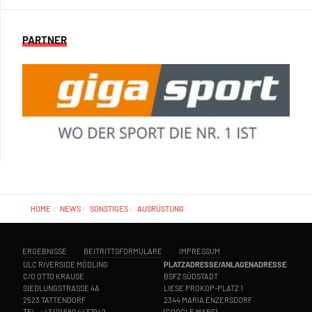
PARTNER
HOME
NEWS
SONSTIGES
AUSRÜSTUNG
ERGEBNISSE
BEITRITTSFORMULARE
IMPRESSUM
ULC RIVERSIDE MÖDLING
PLATZADRESSE/ANLAGENADRESSE
:
C/O OTTO KRAUSE
BSFZ SÜDSTADT
SIEDLUNGSTRASSE 4A
LIESE PROKOP-PLATZ 1
2523 TATTENDORF
2344 MARIA ENZERSDORF
TEL.
+43 (0) 680 4437942
(
GOOGLE MAPS
)