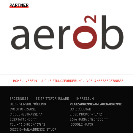
PARTNER
HOME
VEREIN
ULC-LEISTUNGSFÖRDERUNG
VORJAHRESERGEBNISSE
ERGEBNISSE
BEITRITTSFORMULARE
IMPRESSUM
ULC RIVERSIDE MÖDLING
PLATZADRESSE/ANLAGENADRESSE
:
C/O OTTO KRAUSE
BSFZ SÜDSTADT
SIEDLUNGSTRASSE 4A
LIESE PROKOP-PLATZ 1
2523 TATTENDORF
2344 MARIA ENZERSDORF
TEL.
+43 (0) 680 4437942
(
GOOGLE MAPS
)
DIESE E-MAIL-ADRESSE IST VOR