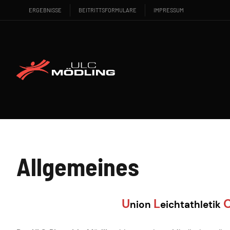
ERGEBNISSE
BEITRITTSFORMULARE
IMPRESSUM
Allgemeines
U
L
nion
eichtathletik