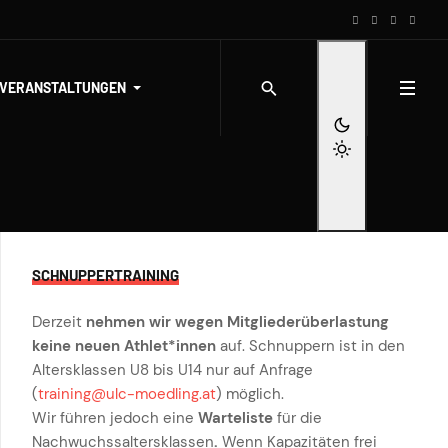
-VERANSTALTUNGEN
SCHNUPPERTRAINING
Derzeit
nehmen wir wegen Mitgliederüberlastung
keine neuen Athlet*innen
auf. Schnuppern ist in den
Altersklassen U8 bis U14 nur auf Anfrage
(
training@ulc-moedling.at
) möglich.
Wir führen jedoch eine
Warteliste
für die
Nachwuchssaltersklassen
.
Wenn Kapazitäten frei