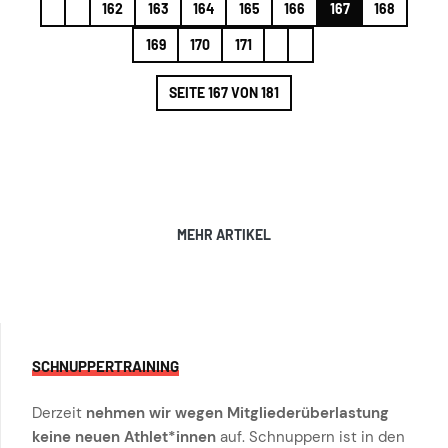
162
163
164
165
166
167
168
169
170
171
SEITE 167 VON 181
MEHR ARTIKEL
SCHNUPPERTRAINING
Derzeit
nehmen wir wegen Mitgliederüberlastung
keine neuen Athlet*innen
auf. Schnuppern ist in den