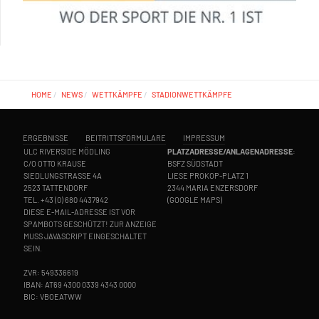
HOME
NEWS
WETTKÄMPFE
STADIONWETTKÄMPFE
ERGEBNISSE
BEITRITTSFORMULARE
IMPRESSUM
ULC RIVERSIDE MÖDLING
PLATZADRESSE/ANLAGENADRESSE
:
C/O OTTO KRAUSE
BSFZ SÜDSTADT
SIEDLUNGSTRASSE 4A
LIESE PROKOP-PLATZ 1
2523 TATTENDORF
2344 MARIA ENZERSDORF
TEL.
+43 (0) 680 4437942
(
GOOGLE MAPS
)
DIESE E-MAIL-ADRESSE IST VOR
SPAMBOTS GESCHÜTZT! ZUR ANZEIGE
MUSS JAVASCRIPT EINGESCHALTET
SEIN.
ZVR: 549336619
IBAN: AT69 4300 0339 4343 0000
BIC: VBOEATWW