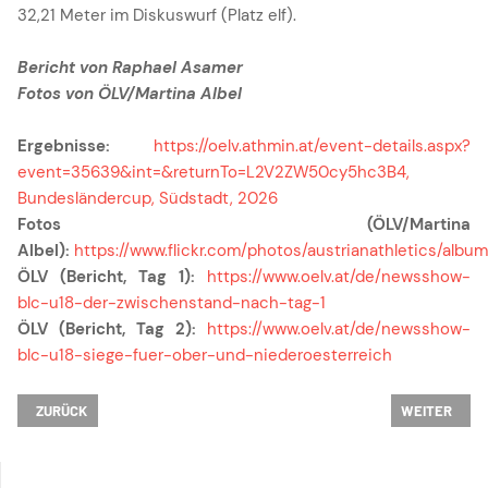
32,21 Meter im Diskuswurf (Platz elf).
Bericht von Raphael Asamer
Fotos von ÖLV/Martina Albel
Ergebnisse:
https://oelv.athmin.at/event-details.aspx?
event=35639&int=&returnTo=L2V2ZW50cy5hc3B4,
Bundesländercup, Südstadt, 2026
Fotos (ÖLV/Martina
Albel):
https://www.flickr.com/photos/austrianathletics/al
ÖLV (Bericht, Tag 1):
https://www.oelv.at/de/newsshow-
blc-u18-der-zwischenstand-nach-tag-1
ÖLV (Bericht, Tag 2):
https://www.oelv.at/de/newsshow-
blc-u18-siege-fuer-ober-und-niederoesterreich
VORHERIGER BEITRAG: ERFOLGREICHES NACHWUCHSMEETING IN STAD
NÄCHSTER BE
ZURÜCK
WEITER