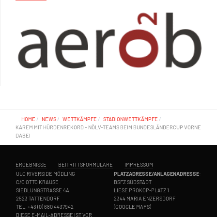
HOME
NEWS
WETTKÄMPFE
STADIONWETTKÄMPFE
KAREM MIT HÜRDENREKORD – NÖLV-TEAMS BEIM BUNDESLÄNDERCUP VORNE
DABEI
ERGEBNISSE
BEITRITTSFORMULARE
IMPRESSUM
ULC RIVERSIDE MÖDLING
PLATZADRESSE/ANLAGENADRESSE
:
C/O OTTO KRAUSE
BSFZ SÜDSTADT
SIEDLUNGSTRASSE 4A
LIESE PROKOP-PLATZ 1
2523 TATTENDORF
2344 MARIA ENZERSDORF
TEL.
+43 (0) 680 4437942
(
GOOGLE MAPS
)
DIESE E-MAIL-ADRESSE IST VOR