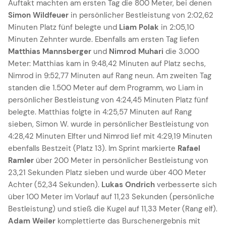
Auftakt machten am ersten Tag die 800 Meter, bei denen
Simon Wildfeuer
in persönlicher Bestleistung von 2:02,62
Minuten Platz fünf belegte und
Liam Polak
in 2:05,10
Minuten Zehnter wurde. Ebenfalls am ersten Tag liefen
Matthias Mannsberger
und
Nimrod Muhari
die 3.000
Meter: Matthias kam in 9:48,42 Minuten auf Platz sechs,
Nimrod in 9:52,77 Minuten auf Rang neun. Am zweiten Tag
standen die 1.500 Meter auf dem Programm, wo Liam in
persönlicher Bestleistung von 4:24,45 Minuten Platz fünf
belegte. Matthias folgte in 4:25,57 Minuten auf Rang
sieben, Simon W. wurde in persönlicher Bestleistung von
4:28,42 Minuten Elfter und Nimrod lief mit 4:29,19 Minuten
ebenfalls Bestzeit (Platz 13). Im Sprint markierte
Rafael
Ramler
über 200 Meter in persönlicher Bestleistung von
23,21 Sekunden Platz sieben und wurde über 400 Meter
Achter (52,34 Sekunden).
Lukas Ondrich
verbesserte sich
über 100 Meter im Vorlauf auf 11,23 Sekunden (persönliche
Bestleistung) und stieß die Kugel auf 11,33 Meter (Rang elf).
Adam Weiler
komplettierte das Burschenergebnis mit