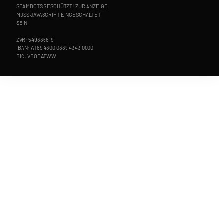
SPAMBOTS GESCHÜTZT! ZUR ANZEIGE
MUSS JAVASCRIPT EINGESCHALTET
SEIN.
ZVR: 549336619
IBAN: AT69 4300 0339 4343 0000
BIC: VBOEATWW