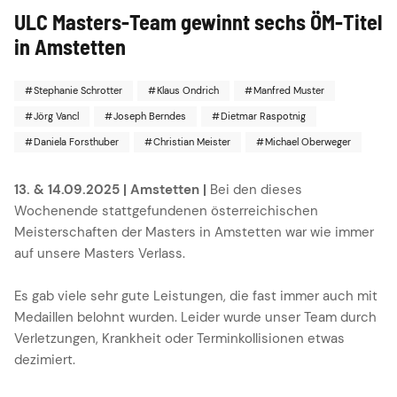
ULC Masters-Team gewinnt sechs ÖM-Titel
in Amstetten
Stephanie Schrotter
Klaus Ondrich
Manfred Muster
Jörg Vancl
Joseph Berndes
Dietmar Raspotnig
Daniela Forsthuber
Christian Meister
Michael Oberweger
13. & 14.09.2025 | Amstetten |
Bei den dieses
Wochenende stattgefundenen österreichischen
Meisterschaften der Masters in Amstetten war wie immer
auf unsere Masters Verlass.
Es gab viele sehr gute Leistungen, die fast immer auch mit
Medaillen belohnt wurden. Leider wurde unser Team durch
Verletzungen, Krankheit oder Terminkollisionen etwas
dezimiert.