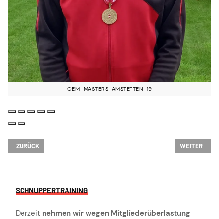
OEM_MASTERS_AMSTETTEN_19
VORHERIGER BEITRAG: TOP-LEISTUNG ZUM SAISONABSCHLUSS - U20-R
NÄCHSTER BE
ZURÜCK
WEITER
SCHNUPPERTRAINING
Derzeit
nehmen wir wegen Mitgliederüberlastung