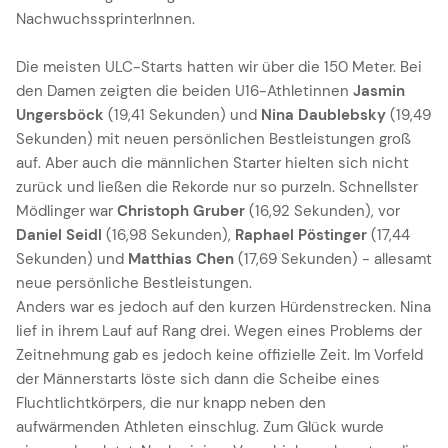
NachwuchssprinterInnen.
Die meisten ULC-Starts hatten wir über die 150 Meter. Bei
den Damen zeigten die beiden U16-Athletinnen
Jasmin
Ungersböck
(19,41 Sekunden) und
Nina Daublebsky
(19,49
Sekunden) mit neuen persönlichen Bestleistungen groß
auf. Aber auch die männlichen Starter hielten sich nicht
zurück und ließen die Rekorde nur so purzeln. Schnellster
Mödlinger war
Christoph Gruber
(16,92 Sekunden), vor
Daniel Seidl
(16,98 Sekunden),
Raphael Pöstinger
(17,44
Sekunden) und
Matthias Chen
(17,69 Sekunden) - allesamt
neue persönliche Bestleistungen.
Anders war es jedoch auf den kurzen Hürdenstrecken. Nina
lief in ihrem Lauf auf Rang drei. Wegen eines Problems der
Zeitnehmung gab es jedoch keine offizielle Zeit. Im Vorfeld
der Männerstarts löste sich dann die Scheibe eines
Fluchtlichtkörpers, die nur knapp neben den
aufwärmenden Athleten einschlug. Zum Glück wurde