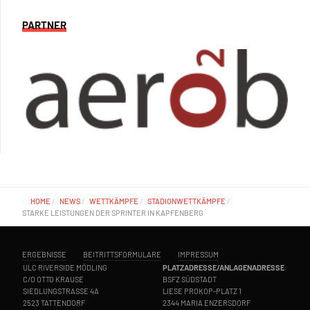
PARTNER
HOME
NEWS
WETTKÄMPFE
STADIONWETTKÄMPFE
STARKE LEISTUNGEN DER SPRINTER IN KAPFENBERG
ERGEBNISSE
BEITRITTSFORMULARE
IMPRESSUM
ULC RIVERSIDE MÖDLING
PLATZADRESSE/ANLAGENADRESSE
:
C/O OTTO KRAUSE
BSFZ SÜDSTADT
SIEDLUNGSTRASSE 4A
LIESE PROKOP-PLATZ 1
2523 TATTENDORF
2344 MARIA ENZERSDORF