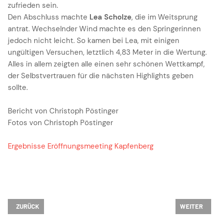
zufrieden sein.
Den Abschluss machte
Lea Scholze
, die im Weitsprung
antrat. Wechselnder Wind machte es den Springerinnen
jedoch nicht leicht. So kamen bei Lea, mit einigen
ungültigen Versuchen, letztlich 4,83 Meter in die Wertung.
Alles in allem zeigten alle einen sehr schönen Wettkampf,
der Selbstvertrauen für die nächsten Highlights geben
sollte.
Bericht von Christoph Pöstinger
Fotos von Christoph Pöstinger
Ergebnisse Eröffnungsmeeting Kapfenberg
VORHERIGER BEITRAG: ÖSTERREICHISCHE MEISTERSCHAFT AK 4 × 400
NÄCHSTER B
ZURÜCK
WEITER