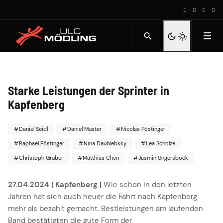
Starke Leistungen der Sprinter in
Kapfenberg
Daniel Seidl
Daniel Muster
Nicolas Pöstinger
Raphael Pöstinger
Nina Daublebsky
Lea Scholze
Christoph Gruber
Matthias Chen
Jasmin Ungersböck
27.04.2024 | Kapfenberg |
Wie schon in den letzten
Jahren hat sich auch heuer die Fahrt nach Kapfenberg
mehr als bezahlt gemacht. Bestleistungen am laufenden
Band bestätigten die gute Form der