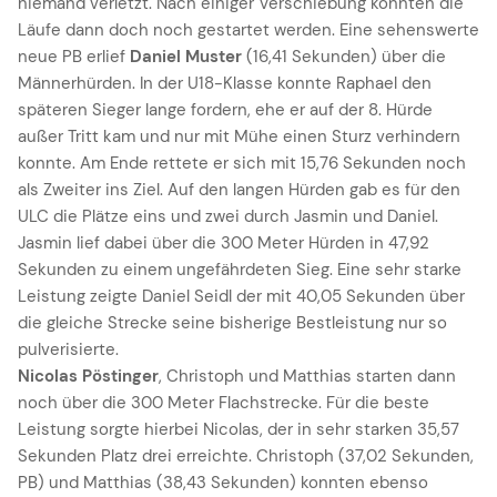
niemand verletzt. Nach einiger Verschiebung konnten die
Läufe dann doch noch gestartet werden. Eine sehenswerte
neue PB erlief
Daniel Muster
(16,41 Sekunden) über die
Männerhürden. In der U18-Klasse konnte Raphael den
späteren Sieger lange fordern, ehe er auf der 8. Hürde
außer Tritt kam und nur mit Mühe einen Sturz verhindern
konnte. Am Ende rettete er sich mit 15,76 Sekunden noch
als Zweiter ins Ziel. Auf den langen Hürden gab es für den
ULC die Plätze eins und zwei durch Jasmin und Daniel.
Jasmin lief dabei über die 300 Meter Hürden in 47,92
Sekunden zu einem ungefährdeten Sieg. Eine sehr starke
Leistung zeigte Daniel Seidl der mit 40,05 Sekunden über
die gleiche Strecke seine bisherige Bestleistung nur so
pulverisierte.
Nicolas Pöstinger
, Christoph und Matthias starten dann
noch über die 300 Meter Flachstrecke. Für die beste
Leistung sorgte hierbei Nicolas, der in sehr starken 35,57
Sekunden Platz drei erreichte. Christoph (37,02 Sekunden,
PB) und Matthias (38,43 Sekunden) konnten ebenso