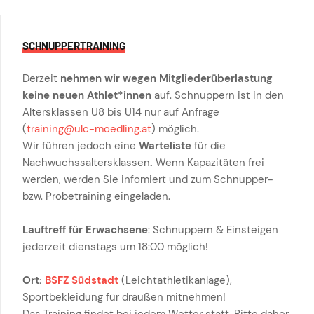
SCHNUPPERTRAINING
Derzeit
nehmen wir wegen Mitgliederüberlastung
keine neuen Athlet*innen
auf. Schnuppern ist in den
Altersklassen U8 bis U14 nur auf Anfrage
(
training@ulc-moedling.at
) möglich.
Wir führen jedoch eine
Warteliste
für die
Nachwuchssaltersklassen
.
Wenn Kapazitäten frei
werden, werden Sie infomiert und zum Schnupper-
bzw. Probetraining eingeladen.
Lauftreff für Erwachsene
: Schnuppern & Einsteigen
jederzeit dienstags um 18:00 möglich!
Ort:
BSFZ Südstadt
(Leichtathletikanlage),
Sportbekleidung für draußen mitnehmen!
Das Training findet bei jedem Wetter statt. Bitte daher