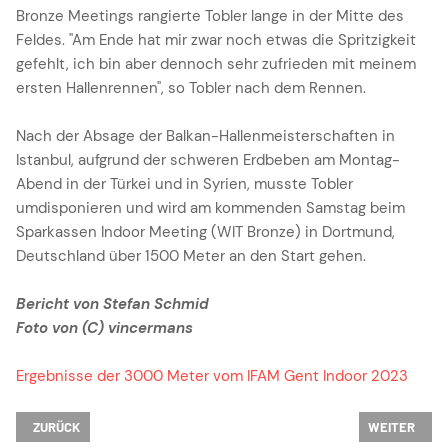
Bronze Meetings rangierte Tobler lange in der Mitte des
Feldes. "Am Ende hat mir zwar noch etwas die Spritzigkeit
gefehlt, ich bin aber dennoch sehr zufrieden mit meinem
ersten Hallenrennen", so Tobler nach dem Rennen.
Nach der Absage der Balkan-Hallenmeisterschaften in
Istanbul, aufgrund der schweren Erdbeben am Montag-
Abend in der Türkei und in Syrien, musste Tobler
umdisponieren und wird am kommenden Samstag beim
Sparkassen Indoor Meeting (WIT Bronze) in Dortmund,
Deutschland über 1500 Meter an den Start gehen.
Bericht von Stefan Schmid
Foto von (C) vincermans
Ergebnisse der 3000 Meter vom IFAM Gent Indoor 2023
VORHERIGER BEITRAG: CHRISTINA UND NONO EROBERN EDELMETALL
NÄCHSTER BE
ZURÜCK
WEITER