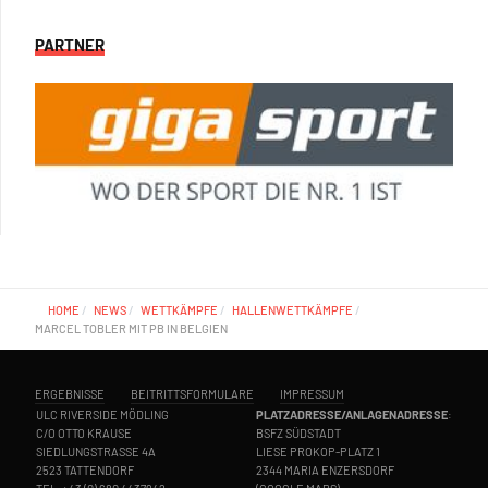
PARTNER
HOME
NEWS
WETTKÄMPFE
HALLENWETTKÄMPFE
MARCEL TOBLER MIT PB IN BELGIEN
ERGEBNISSE
BEITRITTSFORMULARE
IMPRESSUM
ULC RIVERSIDE MÖDLING
PLATZADRESSE/ANLAGENADRESSE
:
C/O OTTO KRAUSE
BSFZ SÜDSTADT
SIEDLUNGSTRASSE 4A
LIESE PROKOP-PLATZ 1
2523 TATTENDORF
2344 MARIA ENZERSDORF