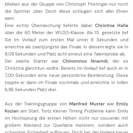
blieben aus der Gruppe von Christoph Pöstinger nur noch
die Sprinter über. Doch diese schlugen sich aller Ehren
wert.
Eine echte Überraschung lieferte dabei
Christina Halla
über die 60 Meter der WU20-Klasse. Als 15. gesetzte lief
Sie im Vorlauf zum ersten Mal unter 8 Sekunden und
erreichte als zweitjüngste das Finale. In diesem legte sie in
8,09 Sekunden und Platz acht erneut eine Talentprobe ab.
Der zweite Starter war
Chinomnso Nnamdi
, der es
Christina gleichtun wollte. Bereits im Vorlauf lief auch er in
7,00 Sekunden eine neue persönliche Bestleistung. Diese
toppte er dann im Finale nochmals und erreichte in tollen
6,96 Sekunden Platz drei.
Aus der Trainingsgruppe von
Manfred Muster
war
Emily
Kozian
am Start. Trotz kleiner Timing Probleme kann Emily
im Hochsprung die ersten Höhen nicht nur souverän mit
großem Abstand zur Querlatte meistern, sondern auch
scheinbar Sicherheit aufbauen. Doch bei der bislang heuer