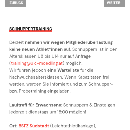
VORHERIGER BEITRAG: ERSTE MASTERSERFOLGE 2023
NÄCHSTER BE
ZURÜCK
WEITER
SCHNUPPERTRAINING
Derzeit
nehmen wir wegen Mitgliederüberlastung
keine neuen Athlet*innen
auf. Schnuppern ist in den
Altersklassen U8 bis U14 nur auf Anfrage
(
training@ulc-moedling.at
) möglich.
Wir führen jedoch eine
Warteliste
für die
Nachwuchssaltersklassen
.
Wenn Kapazitäten frei
werden, werden Sie infomiert und zum Schnupper-
bzw. Probetraining eingeladen.
Lauftreff für Erwachsene
: Schnuppern & Einsteigen
jederzeit dienstags um 18:00 möglich!
Ort:
BSFZ Südstadt
(Leichtathletikanlage),