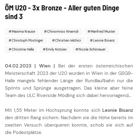
ÖM U20 - 3x Bronze - Aller guten Dinge
sind 3
Maxima Krause
Chinomnso Nnamdi
Manfred Muster
Christoph Pöstinger
Christian Ielchici
Leonie Bisanz
Christina Halla
Emily Kotzian
Nicola Schönauer
04.02.2023 | Wien |
Bei der ersten österreichischen
Meisterschaft 2023 der U20 wurden in Wien in der GSG9-
Halle mangels fehlender Länge der Rundlaufbahn nur die
Sprints und Sprünge ausgetragen. Das kleine aber feine
Team des ULC Riverside Mödling sich dabei hervorragend...
Mit 1,55 Meter im Hochsprung konnte sich
Leonie Bisanz
den dritten Rang sichern. Nachdem sie die Höhe bereits im
zweiten Versuch überqueren konnte, schob sie sich auf
die Podestplätze.