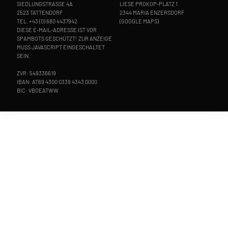
SIEDLUNGSTRASSE 4A
LIESE PROKOP-PLATZ 1
2523 TATTENDORF
2344 MARIA ENZERSDORF
TEL.
+43 (0) 680 4437942
(
GOOGLE MAPS
)
DIESE E-MAIL-ADRESSE IST VOR
SPAMBOTS GESCHÜTZT! ZUR ANZEIGE
MUSS JAVASCRIPT EINGESCHALTET
SEIN.
ZVR: 549336619
IBAN: AT69 4300 0339 4343 0000
BIC: VBOEATWW