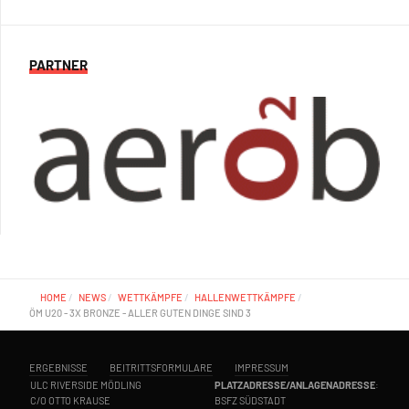
PARTNER
HOME
NEWS
WETTKÄMPFE
HALLENWETTKÄMPFE
ÖM U20 - 3X BRONZE - ALLER GUTEN DINGE SIND 3
ERGEBNISSE
BEITRITTSFORMULARE
IMPRESSUM
ULC RIVERSIDE MÖDLING
PLATZADRESSE/ANLAGENADRESSE
:
C/O OTTO KRAUSE
BSFZ SÜDSTADT