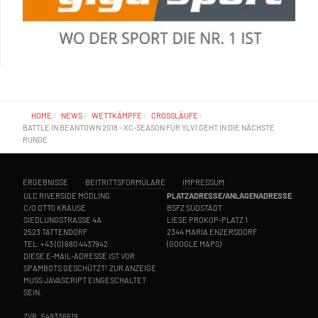
HOME
NEWS
WETTKÄMPFE
CROSSLÄUFE
BATTLE IN BEANTOWN 2018 - XC-SEASON FÜR YLVI GEHT IN DIE NÄCHSTE
RUNDE
ERGEBNISSE
BEITRITTSFORMULARE
IMPRESSUM
ULC RIVERSIDE MÖDLING
PLATZADRESSE/ANLAGENADRESSE
:
C/O OTTO KRAUSE
BSFZ SÜDSTADT
SIEDLUNGSTRASSE 4A
LIESE PROKOP-PLATZ 1
2523 TATTENDORF
2344 MARIA ENZERSDORF
TEL.
+43 (0) 680 4437942
(
GOOGLE MAPS
)
DIESE E-MAIL-ADRESSE IST VOR
SPAMBOTS GESCHÜTZT! ZUR ANZEIGE
MUSS JAVASCRIPT EINGESCHALTET
SEIN.
ZVR: 549336619