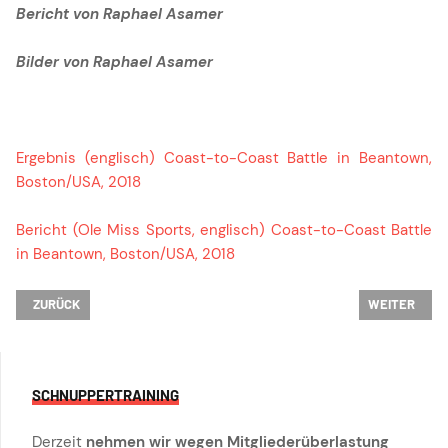
Bericht von Raphael Asamer
Bilder von Raphael Asamer
Ergebnis (englisch) Coast-to-Coast Battle in Beantown,
Boston/USA, 2018
Bericht (Ole Miss Sports, englisch) Coast-to-Coast Battle
in Beantown, Boston/USA, 2018
VORHERIGER BEITRAG: YLVI STÜRMT MIT OLE MISS-GIRLS ZU BRONZE
NÄCHSTER BE
ZURÜCK
WEITER
SCHNUPPERTRAINING
Derzeit
nehmen wir wegen Mitgliederüberlastung