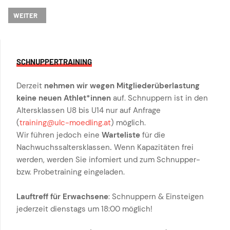
NÄCHSTER BEITRAG: ULC RIVERSIDE MÖDLING GRILLFEST MIT VIELEN
WEITER
SCHNUPPERTRAINING
Derzeit
nehmen wir wegen Mitgliederüberlastung
keine neuen Athlet*innen
auf. Schnuppern ist in den
Altersklassen U8 bis U14 nur auf Anfrage
(
training@ulc-moedling.at
) möglich.
Wir führen jedoch eine
Warteliste
für die
Nachwuchssaltersklassen
.
Wenn Kapazitäten frei
werden, werden Sie infomiert und zum Schnupper-
bzw. Probetraining eingeladen.
Lauftreff für Erwachsene
: Schnuppern & Einsteigen
jederzeit dienstags um 18:00 möglich!