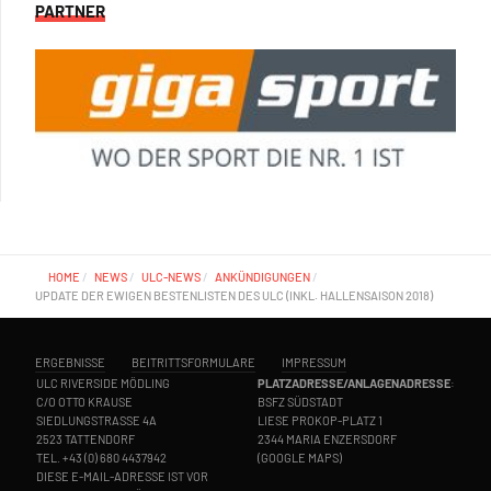
PARTNER
HOME
NEWS
ULC-NEWS
ANKÜNDIGUNGEN
UPDATE DER EWIGEN BESTENLISTEN DES ULC (INKL. HALLENSAISON 2018)
ERGEBNISSE
BEITRITTSFORMULARE
IMPRESSUM
ULC RIVERSIDE MÖDLING
PLATZADRESSE/ANLAGENADRESSE
:
C/O OTTO KRAUSE
BSFZ SÜDSTADT
SIEDLUNGSTRASSE 4A
LIESE PROKOP-PLATZ 1
2523 TATTENDORF
2344 MARIA ENZERSDORF
TEL.
+43 (0) 680 4437942
(
GOOGLE MAPS
)
DIESE E-MAIL-ADRESSE IST VOR