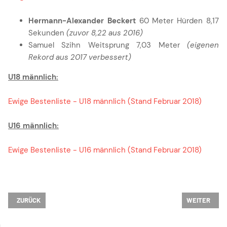
Hermann-Alexander Beckert
60 Meter Hürden 8,17
Sekunden
(zuvor 8,22 aus 2016)
Samuel Szihn Weitsprung 7,03 Meter
(eigenen
Rekord aus 2017 verbessert)
U18 männlich:
Ewige Bestenliste - U18 männlich (Stand Februar 2018)
U16 männlich:
Ewige Bestenliste - U16 männlich (Stand Februar 2018)
VORHERIGER BEITRAG: START ZUM INDOOR KIDS CUP 2019/2020
NÄCHSTER BE
ZURÜCK
WEITER