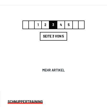
1
2
3
4
5
SEITE 3 VON 5
MEHR ARTIKEL
SCHNUPPERTRAINING