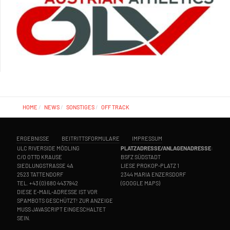
HOME
NEWS
SONSTIGES
OFF TRACK
ERGEBNISSE
BEITRITTSFORMULARE
IMPRESSUM
ULC RIVERSIDE MÖDLING
PLATZADRESSE/ANLAGENADRESSE
:
C/O OTTO KRAUSE
BSFZ SÜDSTADT
SIEDLUNGSTRASSE 4A
LIESE PROKOP-PLATZ 1
2523 TATTENDORF
2344 MARIA ENZERSDORF
TEL.
+43 (0) 680 4437942
(
GOOGLE MAPS
)
DIESE E-MAIL-ADRESSE IST VOR
SPAMBOTS GESCHÜTZT! ZUR ANZEIGE
MUSS JAVASCRIPT EINGESCHALTET
SEIN.