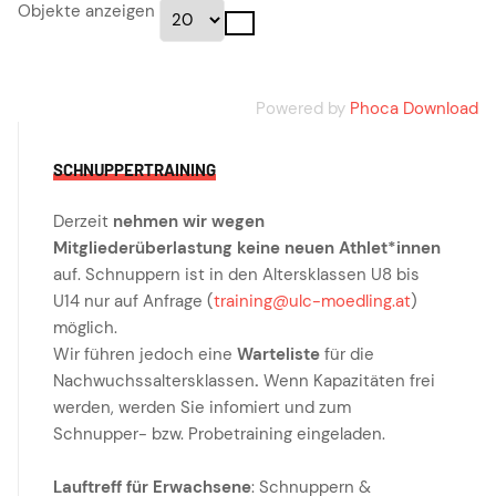
Objekte anzeigen
Powered by
Phoca Download
SCHNUPPERTRAINING
Derzeit
nehmen wir wegen
Mitgliederüberlastung keine neuen Athlet*innen
auf. Schnuppern ist in den Altersklassen U8 bis
U14 nur auf Anfrage (
training@ulc-moedling.at
)
möglich.
Wir führen jedoch eine
Warteliste
für die
Nachwuchssaltersklassen
.
Wenn Kapazitäten frei
werden, werden Sie infomiert und zum
Schnupper- bzw. Probetraining eingeladen.
Lauftreff für Erwachsene
: Schnuppern &