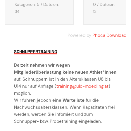
Kategorien: 5
/
Dateien:
0
/
Dateien:
34
13
Powered by
Phoca Download
SCHNUPPERTRAINING
Derzeit
nehmen wir wegen
Mitgliederüberlastung keine neuen Athlet*innen
auf. Schnuppern ist in den Altersklassen U8 bis
U14 nur auf Anfrage (
training@ulc-moedling.at
)
möglich.
Wir führen jedoch eine
Warteliste
für die
Nachwuchssaltersklassen
.
Wenn Kapazitäten frei
werden, werden Sie infomiert und zum
Schnupper- bzw. Probetraining eingeladen.