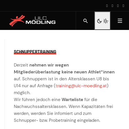
SCHNUPPERTRAINING
Derzeit
nehmen wir wegen
Mitgliederüberlastung keine neuen Athlet*innen
auf. Schnuppern ist in den Altersklassen U8 bis
U14 nur auf Anfrage (
training@ulc-moedling.at
)
möglich.
Wir führen jedoch eine
Warteliste
für die
Nachwuchssaltersklassen
.
Wenn Kapazitäten frei
werden, werden Sie infomiert und zum
Schnupper- bzw. Probetraining eingeladen.