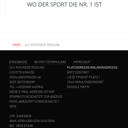
HOME
ULC RIVERSIDE MÖDLING
ERGEBNISSE
BEITRITTSFORMULARE
IMPRESSUM
ULC RIVERSIDE MÖDLING
PLATZADRESSE/ANLAGENADRESSE
:
C/O OTTO KRAUSE
BSFZ SÜDSTADT
SIEDLUNGSTRASSE 4A
LIESE PROKOP-PLATZ 1
2523 TATTENDORF
2344 MARIA ENZERSDORF
TEL.
+43 (0) 680 4437942
(
GOOGLE MAPS
)
DIESE E-MAIL-ADRESSE IST VOR
SPAMBOTS GESCHÜTZT! ZUR ANZEIGE
MUSS JAVASCRIPT EINGESCHALTET
SEIN.
ZVR: 549336619
IBAN: AT69 4300 0339 4343 0000
BIC: VBOEATWW