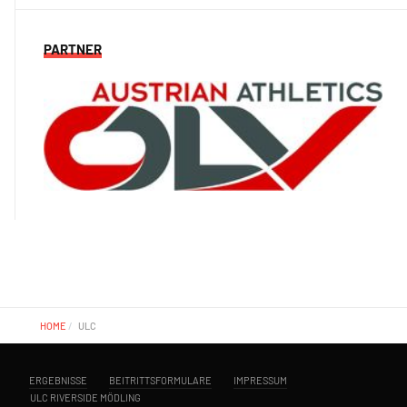
PARTNER
HOME
ULC
ERGEBNISSE
BEITRITTSFORMULARE
IMPRESSUM
ULC RIVERSIDE MÖDLING