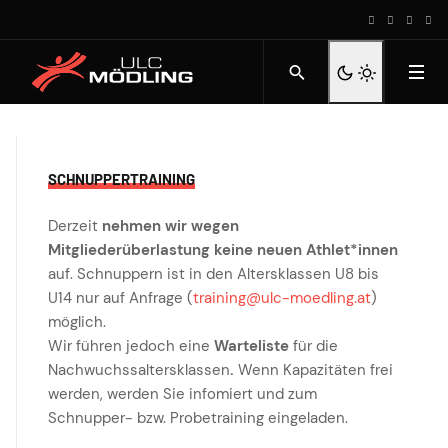
SCHNUPPERTRAINING
Derzeit
nehmen wir wegen
Mitgliederüberlastung keine neuen Athlet*innen
auf. Schnuppern ist in den Altersklassen U8 bis
U14 nur auf Anfrage (
training@ulc-moedling.at
)
möglich.
Wir führen jedoch eine
Warteliste
für die
Nachwuchssaltersklassen
.
Wenn Kapazitäten frei
werden, werden Sie infomiert und zum
Schnupper- bzw. Probetraining eingeladen.