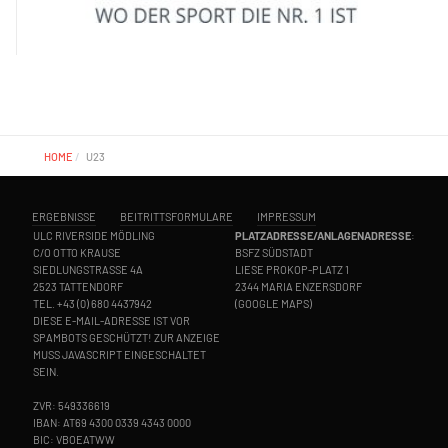
HOME
U23
ERGEBNISSE
BEITRITTSFORMULARE
IMPRESSUM
ULC RIVERSIDE MÖDLING
PLATZADRESSE/ANLAGENADRESSE
:
C/O OTTO KRAUSE
BSFZ SÜDSTADT
SIEDLUNGSTRASSE 4A
LIESE PROKOP-PLATZ 1
2523 TATTENDORF
2344 MARIA ENZERSDORF
TEL.
+43 (0) 680 4437942
(
GOOGLE MAPS
)
DIESE E-MAIL-ADRESSE IST VOR
SPAMBOTS GESCHÜTZT! ZUR ANZEIGE
MUSS JAVASCRIPT EINGESCHALTET
SEIN.
ZVR: 549336619
IBAN: AT69 4300 0339 4343 0000
BIC: VBOEATWW