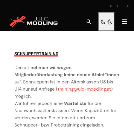
SCHNUPPERTRAINING
Derzeit
nehmen wir wegen
Mitgliederüberlastung keine neuen Athlet*innen
auf. Schnuppern ist in den Altersklassen U8 bis
U14 nur auf Anfrage (
training@ulc-moedling.at
)
möglich.
Wir führen jedoch eine
Warteliste
für die
Nachwuchssaltersklassen
.
Wenn Kapazitäten frei
werden, werden Sie infomiert und zum
Schnupper- bzw. Probetraining eingeladen.