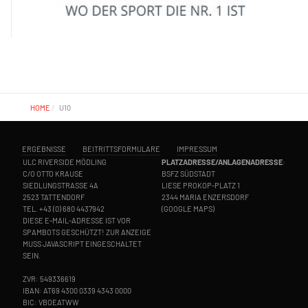
HOME
U10
ERGEBNISSE
BEITRITTSFORMULARE
IMPRESSUM
ULC RIVERSIDE MÖDLING
PLATZADRESSE/ANLAGENADRESSE
:
C/O OTTO KRAUSE
BSFZ SÜDSTADT
SIEDLUNGSTRASSE 4A
LIESE PROKOP-PLATZ 1
2523 TATTENDORF
2344 MARIA ENZERSDORF
TEL.
+43 (0) 680 4437942
(
GOOGLE MAPS
)
DIESE E-MAIL-ADRESSE IST VOR
SPAMBOTS GESCHÜTZT! ZUR ANZEIGE
MUSS JAVASCRIPT EINGESCHALTET
SEIN.
ZVR: 549336619
IBAN: AT69 4300 0339 4343 0000
BIC: VBOEATWW