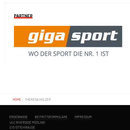
PARTNER
HOME
THERESA HOLZER
ERGEBNISSE
BEITRITTSFORMULARE
IMPRESSUM
ULC RIVERSIDE MÖDLING
C/O OTTO KRAUSE