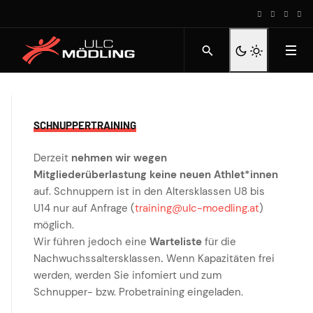
SCHNUPPERTRAINING
Derzeit
nehmen wir wegen
Mitgliederüberlastung keine neuen Athlet*innen
auf. Schnuppern ist in den Altersklassen U8 bis
U14 nur auf Anfrage (
training@ulc-moedling.at
)
möglich.
Wir führen jedoch eine
Warteliste
für die
Nachwuchssaltersklassen
.
Wenn Kapazitäten frei
werden, werden Sie infomiert und zum
Schnupper- bzw. Probetraining eingeladen.