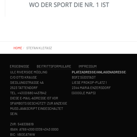
HOME
STEFAN KLEFASZ
ERGEBNISSE
BEITRITTSFORMULARE
IMPRESSUM
ULC RIVERSIDE MÖDLING
PLATZADRESSE/ANLAGENADRESSE
:
C/O OTTO KRAUSE
BSFZ SÜDSTADT
SIEDLUNGSTRASSE 4A
LIESE PROKOP-PLATZ 1
2523 TATTENDORF
2344 MARIA ENZERSDORF
TEL.
+43 (0) 680 4437942
(
GOOGLE MAPS
)
DIESE E-MAIL-ADRESSE IST VOR
SPAMBOTS GESCHÜTZT! ZUR ANZEIGE
MUSS JAVASCRIPT EINGESCHALTET
SEIN.
ZVR: 549336619
IBAN: AT69 4300 0339 4343 0000
BIC: VBOEATWW