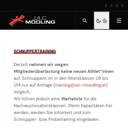
SCHNUPPERTRAINING
Derzeit
nehmen wir wegen
Mitgliederüberlastung keine neuen Athlet*innen
auf. Schnuppern ist in den Altersklassen U8 bis
U14 nur auf Anfrage (
training@ulc-moedling.at
)
möglich.
Wir führen jedoch eine
Warteliste
für die
Nachwuchssaltersklassen
.
Wenn Kapazitäten frei
werden, werden Sie infomiert und zum
Schnupper- bzw. Probetraining eingeladen.