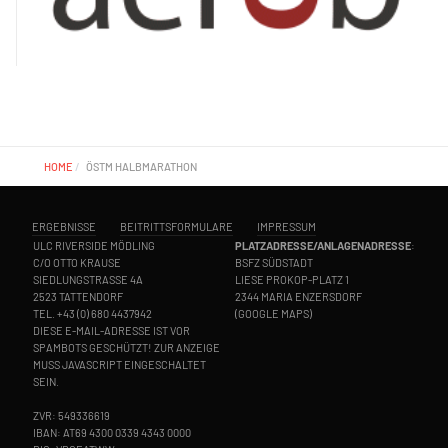
HOME
ÖSTM HALBMARATHON
ERGEBNISSE
BEITRITTSFORMULARE
IMPRESSUM
ULC RIVERSIDE MÖDLING
PLATZADRESSE/ANLAGENADRESSE
:
C/O OTTO KRAUSE
BSFZ SÜDSTADT
SIEDLUNGSTRASSE 4A
LIESE PROKOP-PLATZ 1
2523 TATTENDORF
2344 MARIA ENZERSDORF
TEL.
+43 (0) 680 4437942
(
GOOGLE MAPS
)
DIESE E-MAIL-ADRESSE IST VOR
SPAMBOTS GESCHÜTZT! ZUR ANZEIGE
MUSS JAVASCRIPT EINGESCHALTET
SEIN.
ZVR: 549336619
IBAN: AT69 4300 0339 4343 0000