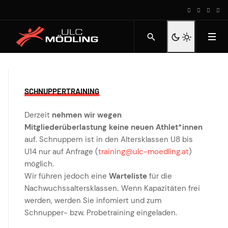
SCHNUPPERTRAINING
Derzeit
nehmen wir wegen
Mitgliederüberlastung keine neuen Athlet*innen
auf. Schnuppern ist in den Altersklassen U8 bis
U14 nur auf Anfrage (
training@ulc-moedling.at
)
möglich.
Wir führen jedoch eine
Warteliste
für die
Nachwuchssaltersklassen
.
Wenn Kapazitäten frei
werden, werden Sie infomiert und zum
Schnupper- bzw. Probetraining eingeladen.