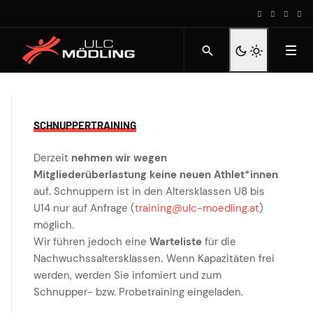
SCHNUPPERTRAINING
Derzeit
nehmen wir wegen
Mitgliederüberlastung keine neuen Athlet*innen
auf. Schnuppern ist in den Altersklassen U8 bis
U14 nur auf Anfrage (
training@ulc-moedling.at
)
möglich.
Wir führen jedoch eine
Warteliste
für die
Nachwuchssaltersklassen
.
Wenn Kapazitäten frei
werden, werden Sie infomiert und zum
Schnupper- bzw. Probetraining eingeladen.