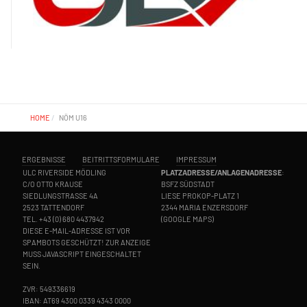
HOME
NÖM U16
ERGEBNISSE
BEITRITTSFORMULARE
IMPRESSUM
ULC RIVERSIDE MÖDLING
PLATZADRESSE/ANLAGENADRESSE
:
C/O OTTO KRAUSE
BSFZ SÜDSTADT
SIEDLUNGSTRASSE 4A
LIESE PROKOP-PLATZ 1
2523 TATTENDORF
2344 MARIA ENZERSDORF
TEL.
+43 (0) 680 4437942
(
GOOGLE MAPS
)
DIESE E-MAIL-ADRESSE IST VOR
SPAMBOTS GESCHÜTZT! ZUR ANZEIGE
MUSS JAVASCRIPT EINGESCHALTET
SEIN.
ZVR: 549336619
IBAN: AT69 4300 0339 4343 0000