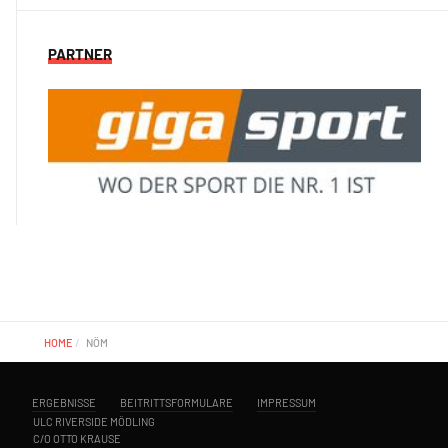
PARTNER
HOME
NÖM
ERGEBNISSE
BEITRITTSFORMULARE
IMPRESSUM
ULC RIVERSIDE MÖDLING
C/O OTTO KRAUSE