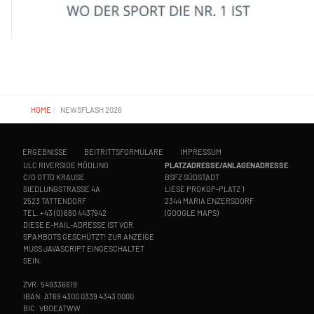
HOME
NEWSFLASH 2026
ERGEBNISSE
BEITRITTSFORMULARE
IMPRESSUM
ULC RIVERSIDE MÖDLING
PLATZADRESSE/ANLAGENADRESSE
:
C/O OTTO KRAUSE
BSFZ SÜDSTADT
SIEDLUNGSTRASSE 4A
LIESE PROKOP-PLATZ 1
2523 TATTENDORF
2344 MARIA ENZERSDORF
TEL.
+43 (0) 680 4437942
(
GOOGLE MAPS
)
DIESE E-MAIL-ADRESSE IST VOR
SPAMBOTS GESCHÜTZT! ZUR ANZEIGE
MUSS JAVASCRIPT EINGESCHALTET
SEIN.
ZVR: 549336619
IBAN: AT69 4300 0339 4343 0000
BIC: VBOEATWW