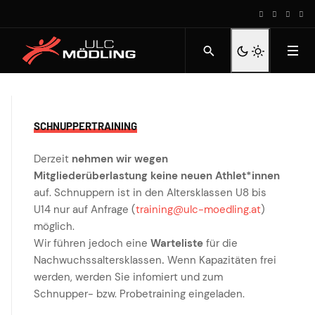
SCHNUPPERTRAINING
Derzeit
nehmen wir wegen
Mitgliederüberlastung keine neuen Athlet*innen
auf. Schnuppern ist in den Altersklassen U8 bis
U14 nur auf Anfrage (
training@ulc-moedling.at
)
möglich.
Wir führen jedoch eine
Warteliste
für die
Nachwuchssaltersklassen
.
Wenn Kapazitäten frei
werden, werden Sie infomiert und zum
Schnupper- bzw. Probetraining eingeladen.