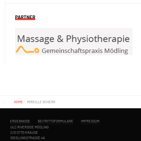
PARTNER
HOME
MIREILLE SCHERR
ERGEBNISSE
BEITRITTSFORMULARE
IMPRESSUM
ULC RIVERSIDE MÖDLING
C/O OTTO KRAUSE
SIEDLUNGSTRASSE 4A