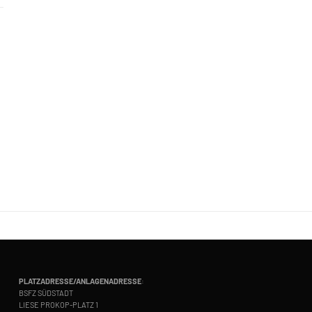
PLATZADRESSE/ANLAGENADRESSE
:
BSFZ SÜDSTADT
LIESE PROKOP-PLATZ 1