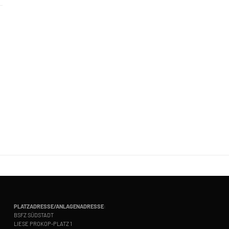
PLATZADRESSE/ANLAGENADRESSE
:
BSFZ SÜDSTADT
LIESE PROKOP-PLATZ 1