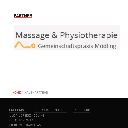
PARTNER
HOME
HALBMARATHON
ERGEBNISSE
BEITRITTSFORMULARE
IMPRESSUM
ULC RIVERSIDE MÖDLING
C/O OTTO KRAUSE
SIEDLUNGSTRASSE 4A