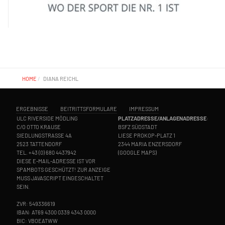
HOME
DIANA REICHL
ERGEBNISSE
BEITRITTSFORMULARE
IMPRESSUM
ULC RIVERSIDE MÖDLING
PLATZADRESSE/ANLAGENADRESSE
:
C/O OTTO KRAUSE
BSFZ SÜDSTADT
SIEDLUNGSTRASSE 4A
LIESE PROKOP-PLATZ 1
2523 TATTENDORF
2344 MARIA ENZERSDORF
TEL.
+43 (0) 680 4437942
(
GOOGLE MAPS
)
DIESE E-MAIL-ADRESSE IST VOR
SPAMBOTS GESCHÜTZT! ZUR ANZEIGE
MUSS JAVASCRIPT EINGESCHALTET
SEIN.
ZVR: 549336619
IBAN: AT69 4300 0339 4343 0000
BIC: VBOEATWW