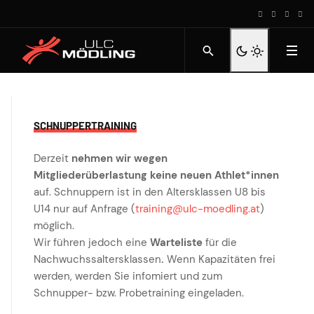
SCHNUPPERTRAINING
Derzeit
nehmen wir wegen
Mitgliederüberlastung keine neuen Athlet*innen
auf. Schnuppern ist in den Altersklassen U8 bis
U14 nur auf Anfrage (
training@ulc-moedling.at
)
möglich.
Wir führen jedoch eine
Warteliste
für die
Nachwuchssaltersklassen
.
Wenn Kapazitäten frei
werden, werden Sie infomiert und zum
Schnupper- bzw. Probetraining eingeladen.