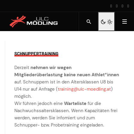
SCHNUPPERTRAINING
Derzeit
nehmen wir wegen
Mitgliederüberlastung keine neuen Athlet*innen
auf. Schnuppern ist in den Altersklassen U8 bis
U14 nur auf Anfrage (
training@ulc-moedling.at
)
möglich.
Wir führen jedoch eine
Warteliste
für die
Nachwuchssaltersklassen
.
Wenn Kapazitäten frei
werden, werden Sie infomiert und zum
Schnupper- bzw. Probetraining eingeladen.