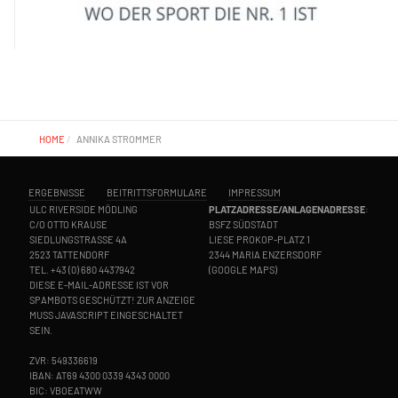
HOME
ANNIKA STROMMER
ERGEBNISSE
BEITRITTSFORMULARE
IMPRESSUM
ULC RIVERSIDE MÖDLING
PLATZADRESSE/ANLAGENADRESSE
:
C/O OTTO KRAUSE
BSFZ SÜDSTADT
SIEDLUNGSTRASSE 4A
LIESE PROKOP-PLATZ 1
2523 TATTENDORF
2344 MARIA ENZERSDORF
TEL.
+43 (0) 680 4437942
(
GOOGLE MAPS
)
DIESE E-MAIL-ADRESSE IST VOR
SPAMBOTS GESCHÜTZT! ZUR ANZEIGE
MUSS JAVASCRIPT EINGESCHALTET
SEIN.
ZVR: 549336619
IBAN: AT69 4300 0339 4343 0000
BIC: VBOEATWW